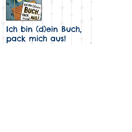
Ich bin (d)ein Buch,
pack mich aus!
Worum geht es?
Oh, d
ieses Buch! Es tut ganz unauffällig,
hat sich sogar als Geschenk getarnt.
Doch Vorsicht: Sobald es ausgepackt ist,
steht alles Kopf: Spuk am
Frühstückstisch, Aufruhr im Bücherregal
(seitdem ist der dicke Schinken
beleidigt), eine lesesüchtige Spinne ...
und Emma mittendrin.
Emma ist neu in
der Klasse und eigentlich geht sie nicht
so gern zur Schule. Aber das Buch kann
nicht nur spuken, sondern auch helfen ...