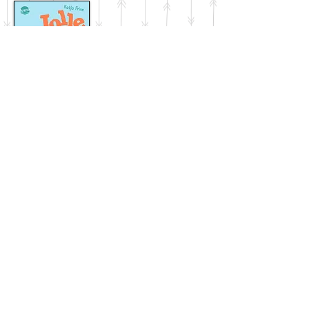
Jolle und ich Band 3
Worum geht es?
Feri
enzeit, Urlaubszeit! Theas Familie
möchte verreisen - und Pinguin Jolle soll
mit! Thea ist überglücklich und so ist es ihr
auch vollkommen egal, dass der
Campingplatz ganz schön
heruntergekommen ist. Sie freundet sich
sogar mit Oskar, dem Sohn der Besitzerin,
an. Doch Oskars Mutter hat ein Problem:
Immer weniger Gäste kom
men zu dem
altmodischen Platz. Wenn das so
weitergeht, wird sie bald schließen